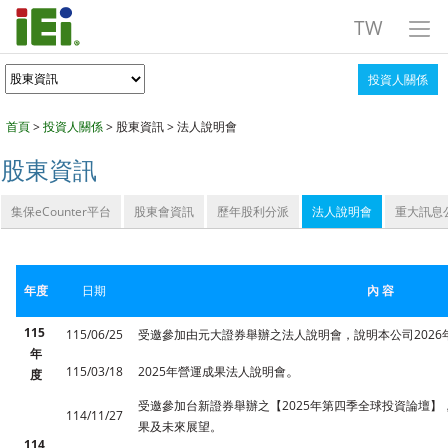
TW
投資人關係
首頁
>
投資人關係
> 股東資訊 > 法人說明會
股東資訊
集保eCounter平台
股東會資訊
歷年股利分派
法人說明會
重大訊息
年度
日期
內 容
115
115/06/25
受邀參加由元大證券舉辦之法人說明會，說明本公司2026
年
。
115/03/18
2025年營運成果法人說明會
度
受邀參加台新證券舉辦之【2025年第四季全球投資論壇】
114/11/27
果及未來展望。
114