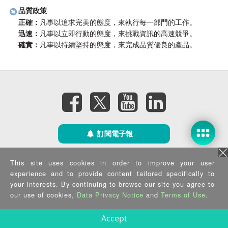
品質政策
正確：
凡事以追求完美的態度，來執行每一部門的工作。
迅速：
凡事以立即行動的態度，來挑戰資訊的高速競爭。
確實：
凡事以持續堅持的態度，來完成品質優良的產品。
訂閱電子報
隱私權政策
|
資訊安全政策
|
Terms of Use
|
Sitemap
This site uses cookies in order to improve your user
Copyright ©2026 IEI Integration Corp. All Rights Reserved.
experience and to provide content tailored specifically to
your interests. By continuing to browse our site you agree to
our use of cookies,
Data Privacy Notice
and
Terms of Use
.
Accept