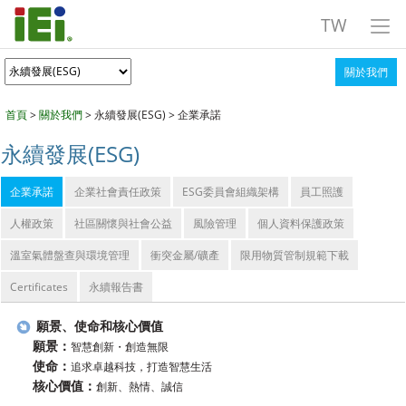
TW
關於我們
首頁
>
關於我們
> 永續發展(ESG) > 企業承諾
永續發展(ESG)
企業承諾
企業社會責任政策
ESG委員會組織架構
員工照護
人權政策
社區關懷與社會公益
風險管理
個人資料保護政策
溫室氣體盤查與環境管理
衝突金屬/礦產
限用物質管制規範下載
Certificates
永續報告書
願景、使命和核心價值
願景：
智慧創新・創造無限
使命：
追求卓越科技，打造智慧生活
核心價值：
創新、熱情、誠信