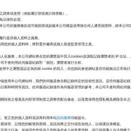
之調查或使用（例如審計部或會計師查帳）。
為法律所必需。
本公司的服務條款或可能損害或妨礙本公司權益或導致任何人遭受損害時，經本公司
履行提供個人資料之義務。
利用您的個人資料時，將對委外廠商或個人善盡監督管理之責。
化服務，本公司網站將在您的瀏覽器中寫入cookies並讀取記錄瀏覽者的 IP 位
公司不會利用此伺服器紀錄對「個別」瀏覽者進行分析。
可將使用中之瀏覽器設定為拒絕 cookie 的寫入，但也因此會使網站某些功能無法正常執行
戶端使用本公司網站時，我們的伺服器會自動記錄特定的技術性資訊。這些伺服器紀錄
的日期和時間等資訊。此伺服器紀錄僅作為伺服器管理的參考，本公司不會利用此伺服
相關技術之發展及內部管理制度之調整而配合修改，以落實保障您隱私權及網路安全之
充、更正您的個人資料並請再利用本站
諮詢服務
功能提出。
妥善保管、記憶您的帳號與密碼，並請勿將之交付或告知他人，以保護自身權益。
或不當之行為，並保證您所提供之資料為您本人的真實資料，或已得當事人合法授權之