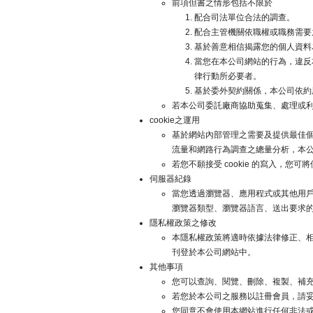
前項但書之情形包括不限於
配合司法單位合法的調查。
配合主管機關依職權或職務需要
基於善意相信揭露您的個人資料
當您在本公司網站的行為，違反
律行動所必要者。
基於委外契約關係，本公司依約
若本公司委託廠商協助蒐集、處理或
cookie之運用
基於網站內部管理之需要及提供最佳個人
流量和網路行為調查之總量分析，本
若您不願接受 cookie 的寫入，您
伺服器紀錄
當您透過瀏覽器、應用程式或其他用
瀏覽器類型、瀏覽器語言、送出要求
隱私權政策之修改
本隱私權政策將適時依據法律修正、
刊登於本公司網站中。
其他事項
您可以查詢、閱覽、刪除、複製、補
若您於本公司之服務以註冊會員，請
您同意不會使用本網站進行任何非法