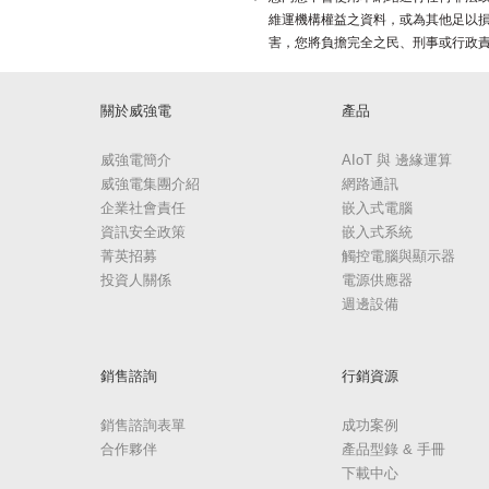
維運機構權益之資料，或為其他足以
害，您將負擔完全之民、刑事或行政
關於威強電
產品
威強電簡介
AIoT 與 邊緣運算
威強電集團介紹
網路通訊
企業社會責任
嵌入式電腦
資訊安全政策
嵌入式系統
菁英招募
觸控電腦與顯示器
投資人關係
電源供應器
週邊設備
銷售諮詢
行銷資源
銷售諮詢表單
成功案例
合作夥伴
產品型錄 & 手冊
下載中心