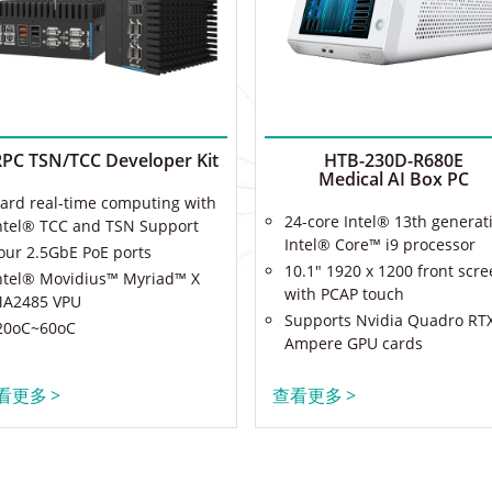
PC TSN/TCC Developer Kit
HTB-230D-R680E
Medical AI Box PC
ard real-time computing with
24-core Intel® 13th generat
ntel® TCC and TSN Support
Intel® Core™ i9 processor
our 2.5GbE PoE ports
10.1" 1920 x 1200 front scr
ntel® Movidius™ Myriad™ X
with PCAP touch
A2485 VPU
Supports Nvidia Quadro RT
20oC~60oC
Ampere GPU cards
看更多
>
查看更多
>