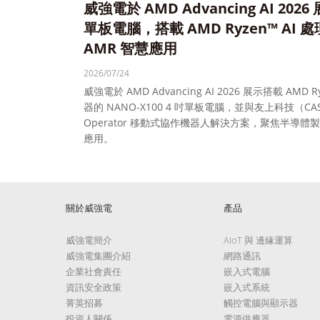
威強電於 AMD Advancing AI 2026 
單板電腦，搭載 AMD Ryzen™ AI
AMR 智慧應用
2026/07/24
威強電於 AMD Advancing AI 2026 展示搭載 AMD 
器的 NANO-X100 4 吋單板電腦，並與友上科技（CA
Operator 移動式協作機器人解決方案，聚焦半導體製造
應用。
關於威強電
產品
威強電簡介
AIoT 與 邊緣運算
威強電集團介紹
網路通訊
企業社會責任
嵌入式電腦
資訊安全政策
嵌入式系統
菁英招募
觸控電腦與顯示器
投資人關係
電源供應器