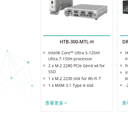
HTB-300-MTL-H
DR
Intel® Core™ Ultra 5-125H/
H
Ultra 7-155H processor
I
2 x M.2 2280 PCIe Gen4 x4 for
F
SSD
I
1 x M.2 2230 slot for Wi-Fi 7
M
1 x MXM 3.1 Type A slot
-
查看更多
>
查