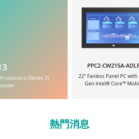
13
PPC2-CW215A-ADL
22” Fanless Panel PC with
Processors (Series 2)
Gen Intel® Core™ Mobi
mputer
查看更多
>
i7/i5/i3 Processors
熱門消息