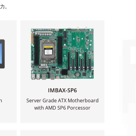
力。
IMBAX-SP6
n
Server Grade ATX Motherboard
with AMD SP6 Porcessor
查看更多
>