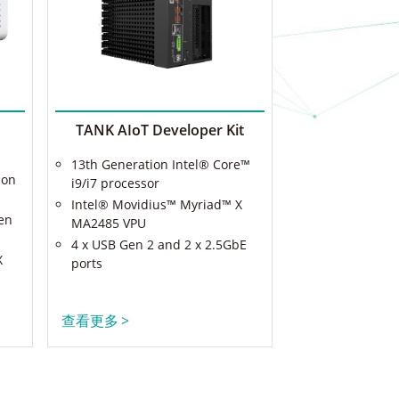
TANK AIoT Developer Kit
13th Generation Intel® Core™
ion
i9/i7 processor
Intel® Movidius™ Myriad™ X
een
MA2485 VPU
4 x USB Gen 2 and 2 x 2.5GbE
X
ports
查看更多
>