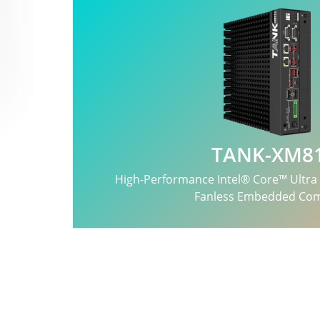
TANK-XM8
High-Performance Intel® Core™ Ultra 
Fanless Embedded Co
查看更多
>