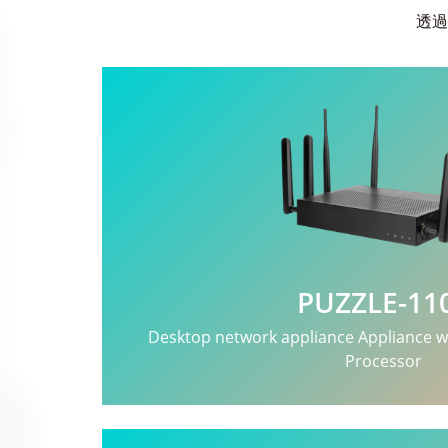
透過
PUZZLE-11
Desktop network appliance Appliance w
Processor
查看更多
>