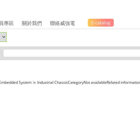
員專區
關於我們
聯絡威強電
E-catalog
Embedded System ≫ Industrial ChassisCategoryNot availableRelated informatio