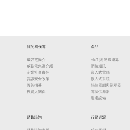
關於威強電
產品
威強電簡介
AIoT 與 邊緣運算
威強電集團介紹
網路通訊
企業社會責任
嵌入式電腦
資訊安全政策
嵌入式系統
菁英招募
觸控電腦與顯示器
投資人關係
電源供應器
週邊設備
銷售諮詢
行銷資源
銷售諮詢表單
成功案例