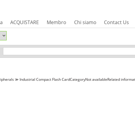
sa
ACQUISTARE
Membro
Chi siamo
Contact Us
ipherals ≫ Industrial Compact Flash CardCategoryNot availableRelated informa