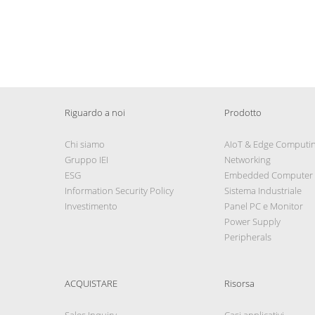
Riguardo a noi
Prodotto
Chi siamo
AIoT & Edge Computi
Gruppo IEI
Networking
ESG
Embedded Computer
Information Security Policy
Sistema Industriale
Investimento
Panel PC e Monitor
Power Supply
Peripherals
ACQUISTARE
Risorsa
Sales Inquiry
Casi applicativi