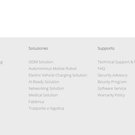
Soluziones
Supporto
ng
ODM Solution
Technical Support &
Autonomous Mobile Robot
FAQ
Electric Vehicle Charging Solution
Security Advisory
AI Ready Solution
Bounty Program
Networking Solution
Software Service
Medical Solution
Warranty Policy
Fabbrica
Trasporto e logistica