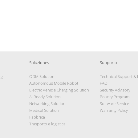
Soluziones
Supporto
ng
ODM Solution
Technical Support &
Autonomous Mobile Robot
FAQ
Electric Vehicle Charging Solution
Security Advisory
AI Ready Solution
Bounty Program
Networking Solution
Software Service
Medical Solution
Warranty Policy
Fabbrica
Trasporto e logistica