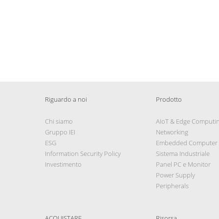
Riguardo a noi
Prodotto
Chi siamo
AIoT & Edge Computi
Gruppo IEI
Networking
ESG
Embedded Computer
Information Security Policy
Sistema Industriale
Investimento
Panel PC e Monitor
Power Supply
Peripherals
ACQUISTARE
Risorsa