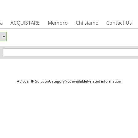
sa
ACQUISTARE
Membro
Chi siamo
Contact Us
AV over IP SolutionCategoryNot availableRelated information