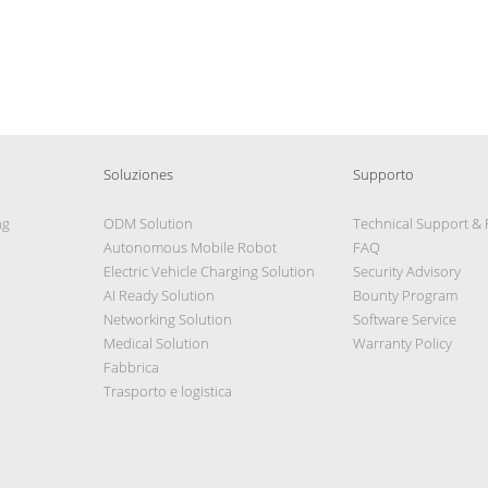
Soluziones
Supporto
ng
ODM Solution
Technical Support &
Autonomous Mobile Robot
FAQ
Electric Vehicle Charging Solution
Security Advisory
AI Ready Solution
Bounty Program
Networking Solution
Software Service
Medical Solution
Warranty Policy
Fabbrica
Trasporto e logistica