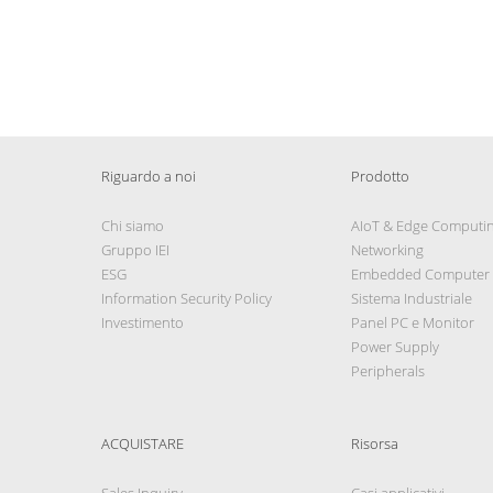
Riguardo a noi
Prodotto
Chi siamo
AIoT & Edge Computi
Gruppo IEI
Networking
ESG
Embedded Computer
Information Security Policy
Sistema Industriale
Investimento
Panel PC e Monitor
Power Supply
Peripherals
ACQUISTARE
Risorsa
Sales Inquiry
Casi applicativi