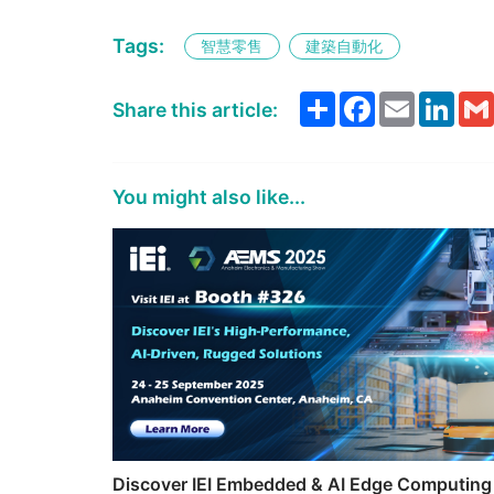
Tags:
智慧零售
建築自動化
Share
Facebook
Email
Link
Share this article:
You might also like...
Discover IEI Embedded & AI Edge Computing