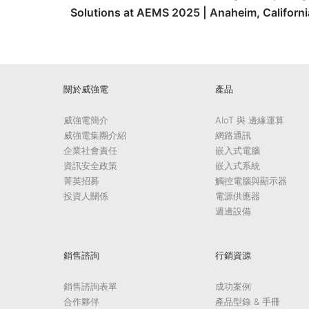
Solutions at AEMS 2025 | Anaheim, Californi
關於威強電
產品
威強電簡介
AIoT 與 邊緣運算
威強電集團介紹
網路通訊
企業社會責任
嵌入式電腦
資訊安全政策
嵌入式系統
菁英招募
觸控電腦與顯示器
投資人關係
電源供應器
週邊設備
銷售諮詢
行銷資源
銷售諮詢表單
成功案例
合作夥伴
產品型錄 & 手冊