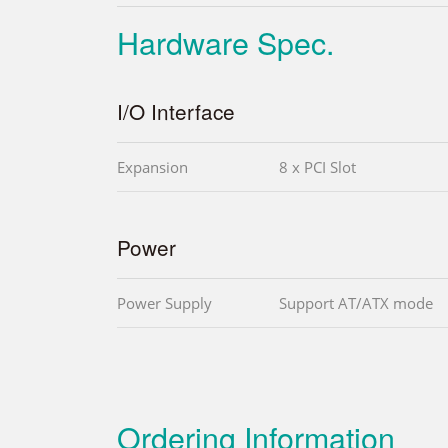
Hardware Spec.
I/O Interface
Expansion
8 x PCI Slot
Power
Power Supply
Support AT/ATX mode
Ordering Information