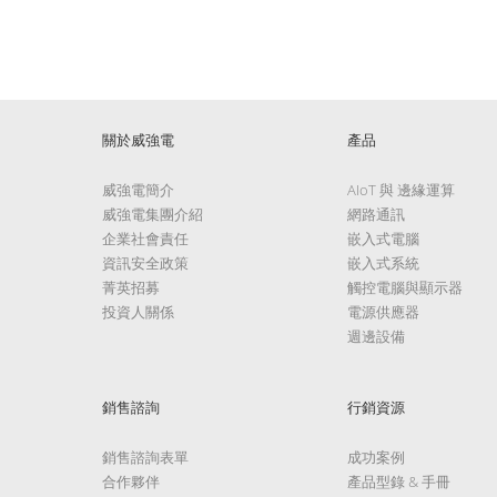
關於威強電
產品
威強電簡介
AIoT 與 邊緣運算
威強電集團介紹
網路通訊
企業社會責任
嵌入式電腦
資訊安全政策
嵌入式系統
菁英招募
觸控電腦與顯示器
投資人關係
電源供應器
週邊設備
銷售諮詢
行銷資源
銷售諮詢表單
成功案例
合作夥伴
產品型錄 & 手冊