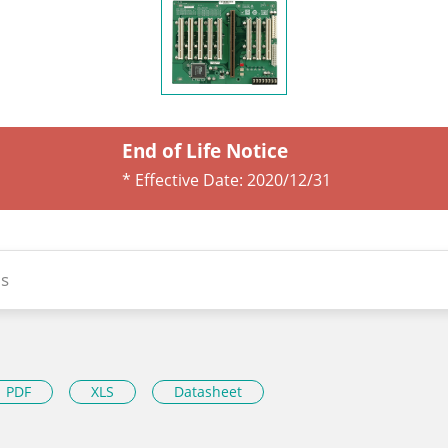
End of Life Notice
* Effective Date:
2020/12/31
s
PDF
XLS
Datasheet