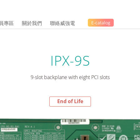
員專區
關於我們
聯絡威強電
E-catalog
IPX-9S
9-slot backplane with eight PCI slots
End of Life