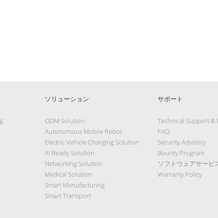
ソリューション
サポート
g
ODM Solution
Technical Support &
Autonomous Mobile Robot
FAQ
Electric Vehicle Charging Solution
Security Advisory
AI Ready Solution
Bounty Program
Networking Solution
ソフトウェアサービ
Medical Solution
Warranty Policy
Smart Manufacturing
Smart Transport