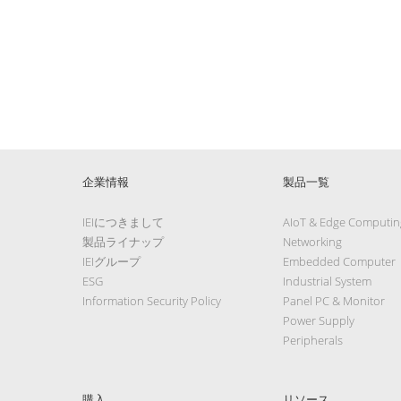
企業情報
製品一覧
IEIにつきまして
AIoT & Edge Computin
製品ライナップ
Networking
IEIグループ
Embedded Computer
ESG
Industrial System
Information Security Policy
Panel PC & Monitor
Power Supply
Peripherals
購入
リソース