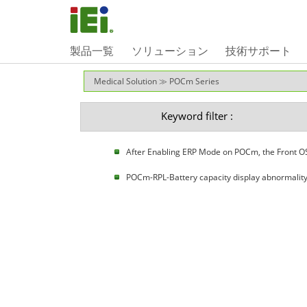
製品一覧
ソリューション
技術サポート
Keyword filter :
After Enabling ERP Mode on POCm, the Front OS
POCm-RPL-Battery capacity display abnormality