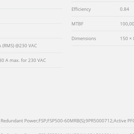
Efficiency
0.84
MTBF
100,0
Dimensions
150 ×
 A (RMS) @230 VAC
80 A max. for 230 VAC
Redundant Power;FSP;FSP500-60MRB(S);9PR5000712;Active PF