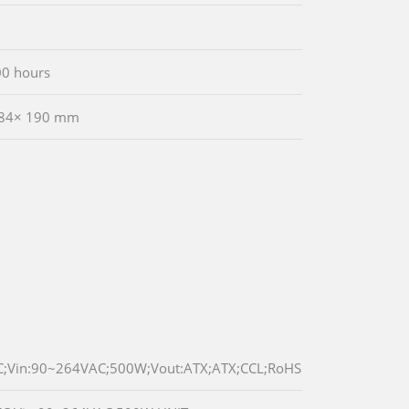
00 hours
 84× 190 mm
C;Vin:90~264VAC;500W;Vout:ATX;ATX;CCL;RoHS