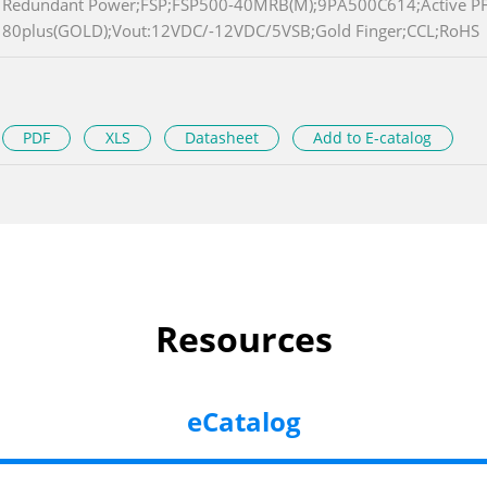
Redundant Power;FSP;FSP500-40MRB(M);9PA500C614;Active P
80plus(GOLD);Vout:12VDC/-12VDC/5VSB;Gold Finger;CCL;RoHS
PDF
XLS
Datasheet
Add to E-catalog
Resources
eCatalog