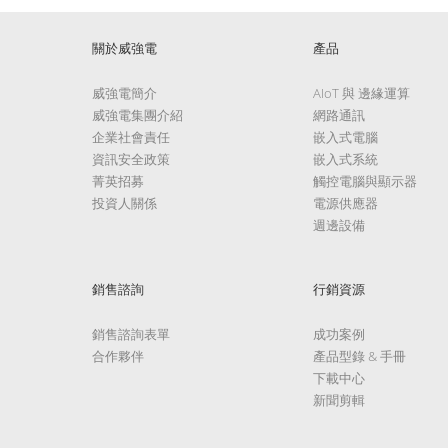
關於威強電
產品
威強電簡介
AIoT 與 邊緣運算
威強電集團介紹
網路通訊
企業社會責任
嵌入式電腦
資訊安全政策
嵌入式系統
菁英招募
觸控電腦與顯示器
投資人關係
電源供應器
週邊設備
銷售諮詢
行銷資源
銷售諮詢表單
成功案例
合作夥伴
產品型錄 & 手冊
下載中心
新聞剪輯