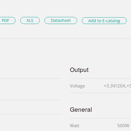
PDF
XLS
Datasheet
Add to E-catalog
Output
Voltage
+3.3V/20A,+
General
Watt
500W