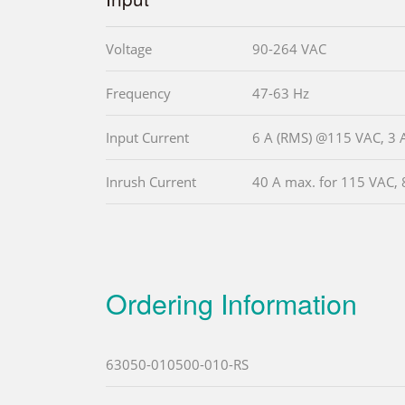
Voltage
90-264 VAC
Frequency
47-63 Hz
Input Current
6 A (RMS) @115 VAC, 3
Inrush Current
40 A max. for 115 VAC, 
Ordering Information
63050-010500-010-RS