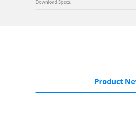
Download Specs.
Product N