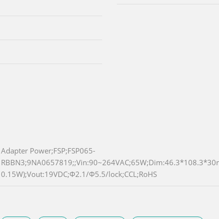
Adapter Power;FSP;FSP065-
RBBN3;9NA0657819;;Vin:90~264VAC;65W;Dim:46.3*108.3*3
0.15W);Vout:19VDC;Φ2.1/Φ5.5/lock;CCL;RoHS