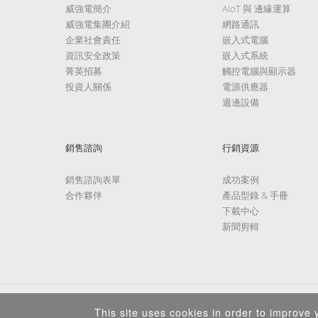
威強電簡介
AIoT 與 邊緣運算
威強電集團介紹
網路通訊
企業社會責任
嵌入式電腦
資訊安全政策
嵌入式系統
菁英招募
觸控電腦與顯示器
投資人關係
電源供應器
週邊設備
銷售諮詢
行銷資源
銷售諮詢表單
成功案例
合作夥伴
產品型錄 & 手冊
下載中心
新聞剪輯
This site uses cookies in order to improve y