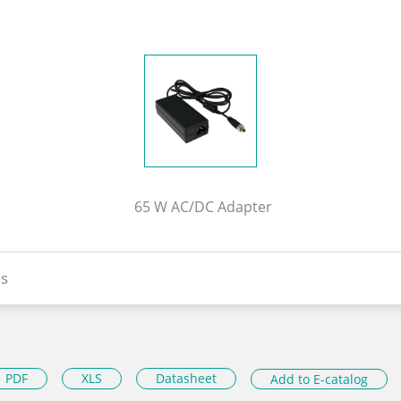
65 W AC/DC Adapter
s
PDF
XLS
Datasheet
Add to E-catalog