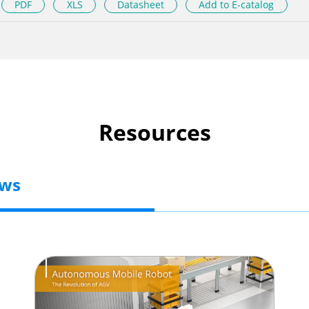
PDF
XLS
Datasheet
Add to E-catalog
Resources
ews