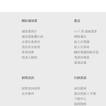
關於威強電
產品
威強電簡介
AIoT 與 邊緣運算
威強電集團介紹
網路通訊
企業社會責任
嵌入式電腦
資訊安全政策
嵌入式系統
菁英招募
觸控電腦與顯示器
投資人關係
電源供應器
週邊設備
銷售諮詢
行銷資源
銷售諮詢表單
成功案例
合作夥伴
產品型錄 & 手冊
下載中心
新聞剪輯