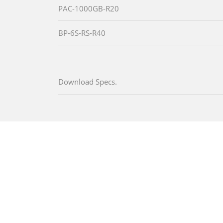
PAC-1000GB-R20
BP-6S-RS-R40
Download Specs.