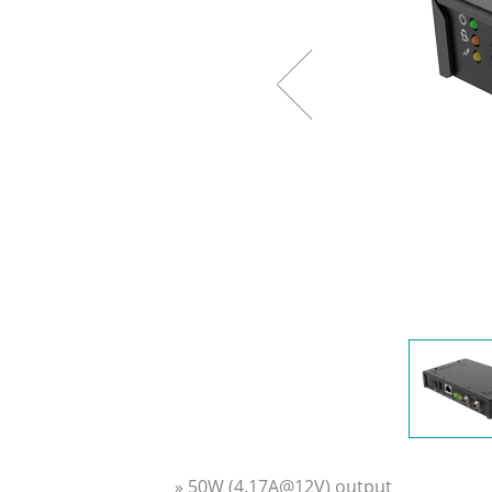
» 50W (4.17A@12V) output