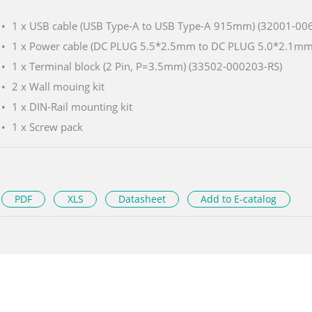
1 x USB cable (USB Type-A to USB Type-A 915mm) (32001-00
1 x Power cable (DC PLUG 5.5*2.5mm to DC PLUG 5.0*2.1m
1 x Terminal block (2 Pin, P=3.5mm) (33502-000203-RS)
2 x Wall mouing kit
1 x DIN-Rail mounting kit
1 x Screw pack
PDF
XLS
Datasheet
Add to E-catalog