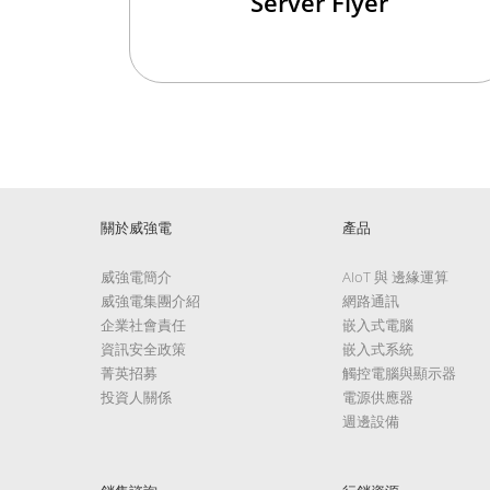
Server Flyer
關於威強電
產品
威強電簡介
AIoT 與 邊緣運算
威強電集團介紹
網路通訊
企業社會責任
嵌入式電腦
資訊安全政策
嵌入式系統
菁英招募
觸控電腦與顯示器
投資人關係
電源供應器
週邊設備