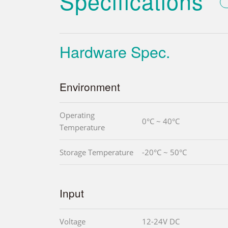
Specifications
Hardware Spec.
Environment
Operating
0°C ~ 40°C
Temperature
Storage Temperature
-20°C ~ 50°C
Input
Voltage
12-24V DC