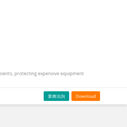
nsients, protecting expensive equipment
業務洽詢
Download