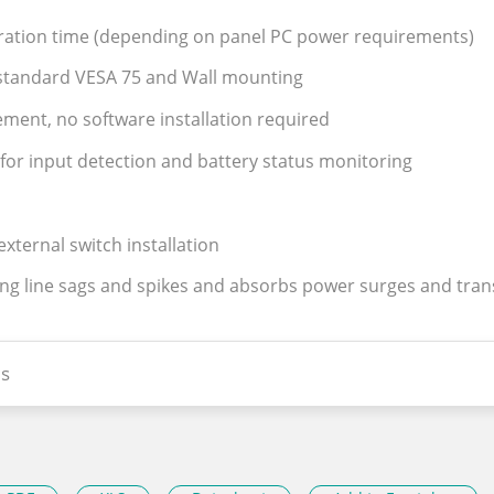
ration time (depending on panel PC power requirements)
l,standard VESA 75 and Wall mounting
ent, no software installation required
for input detection and battery status monitoring
xternal switch installation
ing line sags and spikes and absorbs power surges and tra
s