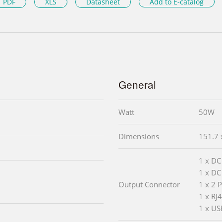
PDF
XLS
Datasheet
Add to E-catalog
General
Watt
50W
Dimensions
151.7 
1 x DC
1 x DC
Output Connector
1 x 2 
1 x RJ
1 x US