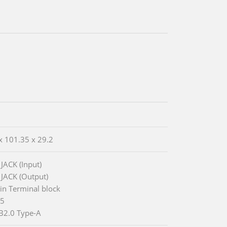
x 101.35 x 29.2
 JACK (Input)
 JACK (Output)
Pin Terminal block
45
B2.0 Type-A