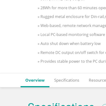
» 28Wh for more than 60 minutes ope
» Rugged metal enclosure for Din-rai
» Web-based, remote network managem
» Local PC-based monitoring software 
» Auto shut down when battery low
» Remote DC output on/off switch for e
» Provides stable power to the PC dur
Overview
Specifications
Resource