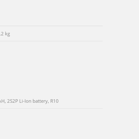
.2 kg
, 2S2P Li-Ion battery, R10