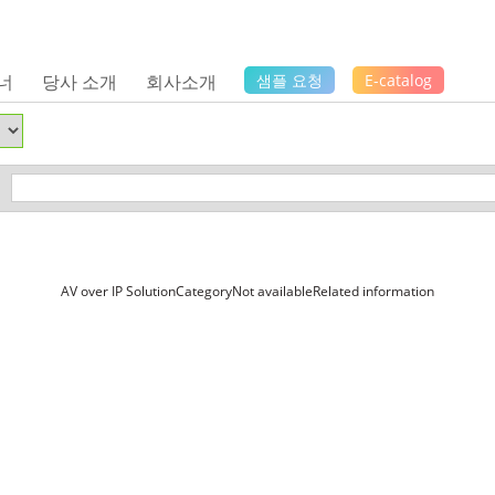
너
당사 소개
회사소개
샘플 요청
E-catalog
AV over IP SolutionCategoryNot availableRelated information