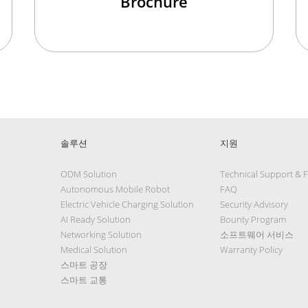
Brochure
솔루션
지원
ODM Solution
Technical Support & 
Autonomous Mobile Robot
FAQ
Electric Vehicle Charging Solution
Security Advisory
AI Ready Solution
Bounty Program
Networking Solution
소프트웨어 서비스
Medical Solution
Warranty Policy
스마트 공장
스마트 교통