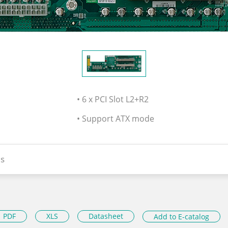
• 6 x PCI Slot L2+R2
• Support ATX mode
s
PDF
XLS
Datasheet
Add to E-catalog