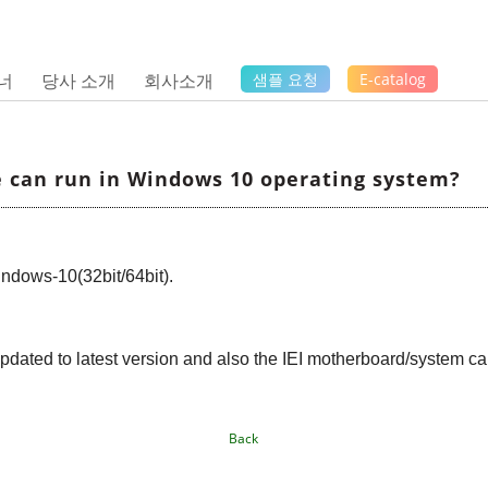
너
당사 소개
회사소개
샘플 요청
E-catalog
 can run in Windows 10 operating system?
ndows-10(32bit/64bit).
pdated to latest version and also the IEI motherboard/system 
Back