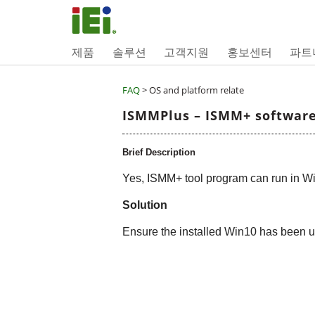
제품
솔루션
고객지원
홍보센터
파트
FAQ
> OS and platform relate
ISMMPlus – ISMM+ software
Brief Description
Yes, ISMM+ tool program can run in Wi
Solution
Ensure the installed Win10 has been u