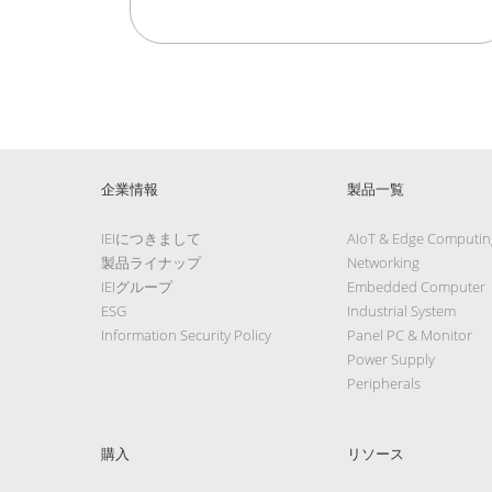
企業情報
製品一覧
IEIにつきまして
AIoT & Edge Computin
製品ライナップ
Networking
IEIグループ
Embedded Computer
ESG
Industrial System
Information Security Policy
Panel PC & Monitor
Power Supply
Peripherals
購入
リソース