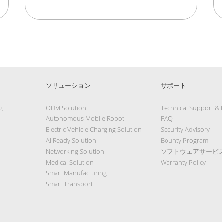
ソリューション
サポート
g
ODM Solution
Technical Support &
Autonomous Mobile Robot
FAQ
Electric Vehicle Charging Solution
Security Advisory
AI Ready Solution
Bounty Program
Networking Solution
ソフトウェアサービ
Medical Solution
Warranty Policy
Smart Manufacturing
Smart Transport