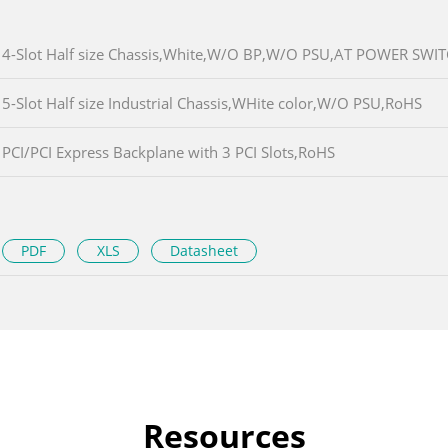
4-Slot Half size Chassis,White,W/O BP,W/O PSU,AT POWER SWI
5-Slot Half size Industrial Chassis,WHite color,W/O PSU,RoHS
PCI/PCI Express Backplane with 3 PCI Slots,RoHS
PDF
XLS
Datasheet
Resources