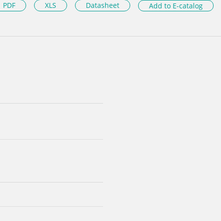
PDF
XLS
Datasheet
Add to E-catalog