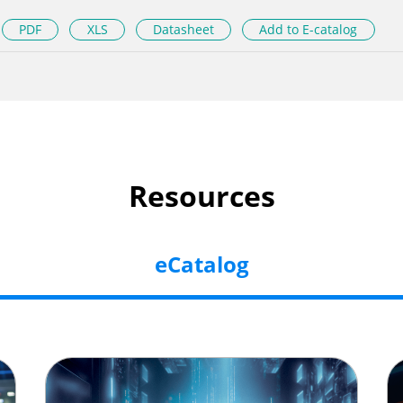
PDF
XLS
Datasheet
Add to E-catalog
Resources
eCatalog