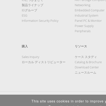
製品ライナップ
Networking
IEIグループ
Embedded Computer
ESG
Industrial System
Information Security Policy
Panel PC & Monitor
Power Supply
Peripherals
購入
リソース
Sales Inquiry
ケース スタディ
ローカル ディストリビューター
Catalog & Brochure
Download Center
ニュースルーム
This site uses cookies in order to improve y