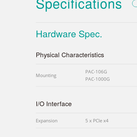
Specifications
Hardware Spec.
Physical Characteristics
PAC-106G
Mounting
PAC-1000G
I/O Interface
Expansion
5 x PCIe x4