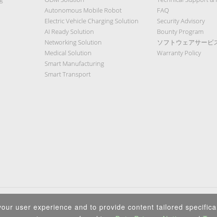
Autonomous Mobile Robot
FAQ
Electric Vehicle Charging Solution
Security Advisory
AI Ready Solution
Bounty Program
Networking Solution
ソフトウェアサービ
Medical Solution
Warranty Policy
Smart Manufacturing
Smart Transport
Privacy Policy
|
Security Policy
|
Terms of Use
|
Sitemap
our user experience and to provide content tailored specifical
Copyright ©2025 IEI Integration Corp. All Rights Reserved.