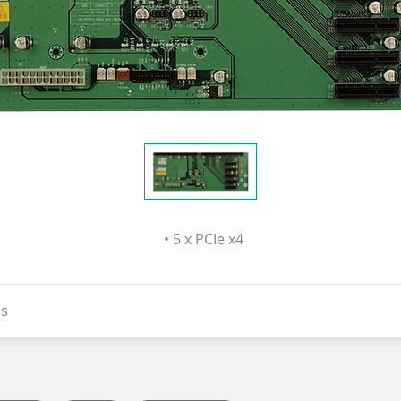
• 5 x PCIe x4
s