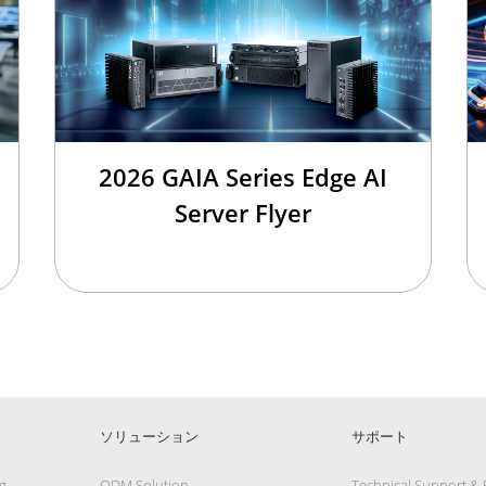
2026 GAIA Series Edge AI
Server Flyer
ソリューション
サポート
g
ODM Solution
Technical Support &