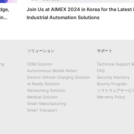
Edge,
Join Us at AIMEX 2024 in Korea for the Latest 
in
Industrial Automation Solutions
ソリューション
サポート
ng
ODM Solution
Technical Support 
Autonomous Mobile Robot
FAQ
Electric Vehicle Charging Solution
Security Advisory
AI Ready Solution
Bounty Program
Networking Solution
ソフトウェアサービ
Medical Solution
Warranty Policy
Smart Manufacturing
Smart Transport