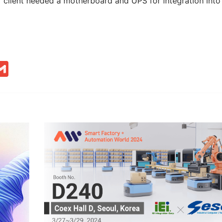
r client needed a motherboard and UPS for integration into
nkedIn
Gmail