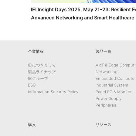
IEI Insight Days 2025, May 21–23: Resilient 
Advanced Networking and Smart Healthcare 
Action
企業情報
製品一覧
IEIにつきまして
AIoT & Edge Computi
製品ライナップ
Networking
IEIグループ
Embedded Computer
ESG
Industrial System
Information Security Policy
Panel PC & Monitor
Power Supply
Peripherals
購入
リソース