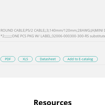
ROUND CABLE;PS/2 CABLE;;3;140mm/120mm;28AWG;(A)MINI DI
*2;;;;;;;;ONE PCS PKG W/ LABEL;32006-000300-300-RS substitute
PDF
XLS
Datasheet
Add to E-catalog
Resources