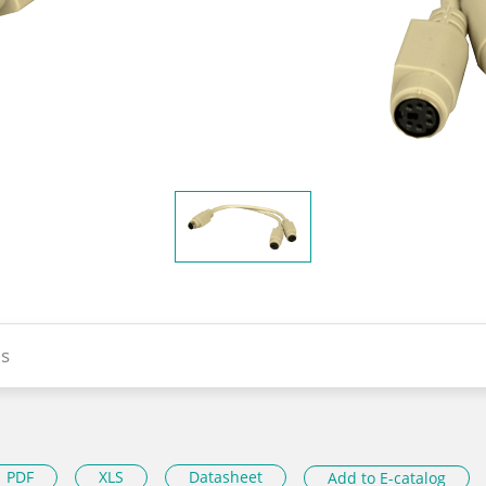
s
PDF
XLS
Datasheet
Add to E-catalog