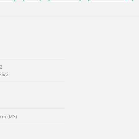
/2
PS/2
 cm (MS)