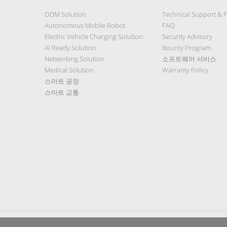
ODM Solution
Technical Support & 
Autonomous Mobile Robot
FAQ
Electric Vehicle Charging Solution
Security Advisory
AI Ready Solution
Bounty Program
Networking Solution
소프트웨어 서비스
Medical Solution
Warranty Policy
스마트 공장
스마트 교통
Privacy Policy
|
Security Policy
|
Terms of Use
|
Sitemap