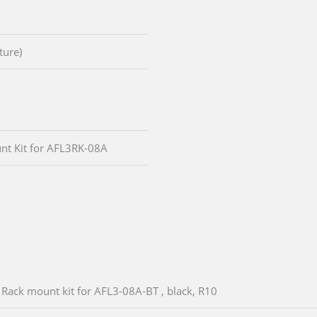
ture)
t Kit for AFL3RK-08A
Rack mount kit for AFL3-08A-BT , black, R10