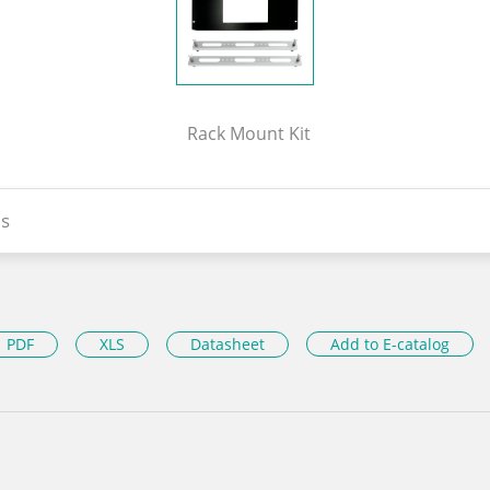
Rack Mount Kit
s
PDF
XLS
Datasheet
Add to E-catalog