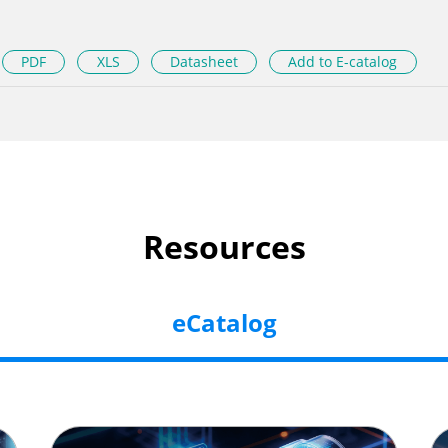
PDF
XLS
Datasheet
Add to E-catalog
Resources
eCatalog