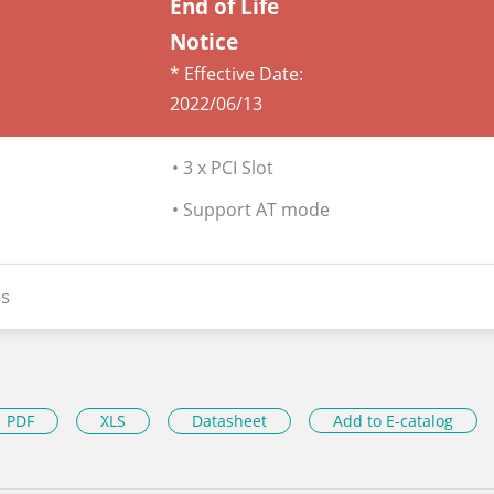
End of Life
Notice
* Effective Date:
2022/06/13
• 3 x PCI Slot
• Support AT mode
s
PDF
XLS
Datasheet
Add to E-catalog