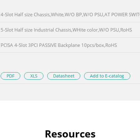
4-Slot Half size Chassis,White,W/O BP,W/O PSU,AT POWER SWI
5-Slot Half size Industrial Chassis,WHite color,W/O PSU,RoHS
PCISA 4-Slot 3PCI PASSIVE Backplane 10pcs/box,RoHS
PDF
XLS
Datasheet
Add to E-catalog
Resources