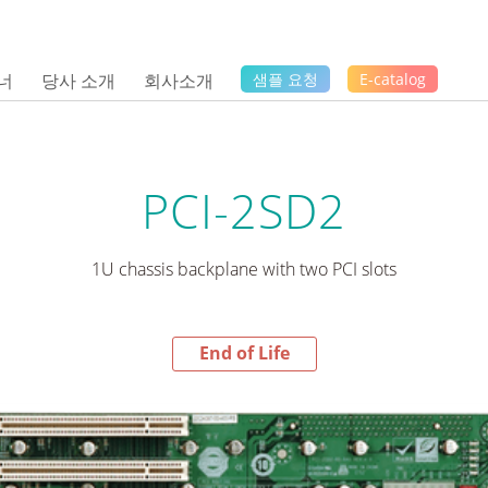
너
당사 소개
회사소개
샘플 요청
E-catalog
PCI-2SD2
1U chassis backplane with two PCI slots
End of Life