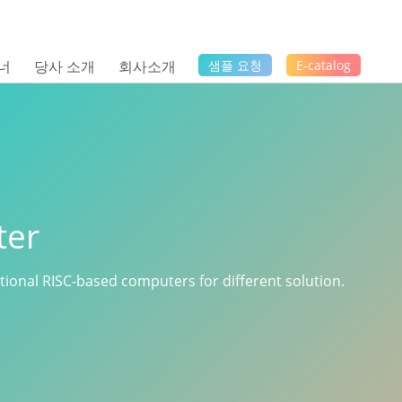
너
당사 소개
회사소개
샘플 요청
E-catalog
ter
ctional RISC-based computers for different solution.