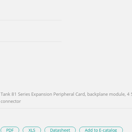
Tank 81 Series Expansion Peripheral Card, backplane module, 
connector
PDF
XLS
Datasheet
Add to E-catalog