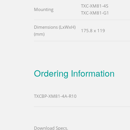
TXC-XM81-4S
Mounting
TXC-XM81-G1
Dimensions (LxWxH)
175.8 x 119
(mm)
Ordering Information
TXCBP-XM81-4A-R10
Download Specs.