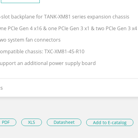
4-slot backplane for TANK-XM81 series expansion chassis
One PCIe Gen 4 x16 & one PCIe Gen 3 x1 & two PCIe Gen 3 x4 
Two system fan connectors
Compatible chassis: TXC-XM81-4S-R10
Support an additional power supply board
s
PDF
XLS
Datasheet
Add to E-catalog