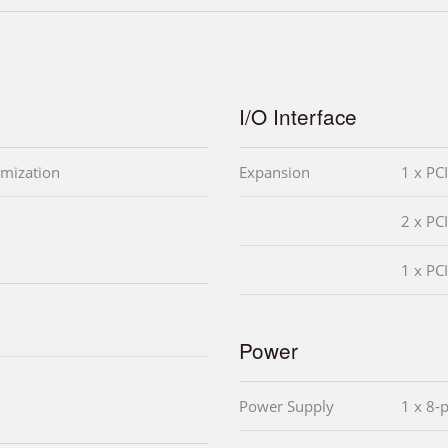
I/O Interface
mization
Expansion
1 x PC
2 x PC
1 x PC
Power
Power Supply
1 x 8-p