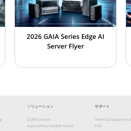
2026 GAIA Series Edge AI
Server Flyer
ソリューション
サポート
g
ODM Solution
Technical Support &
Autonomous Mobile Robot
FAQ