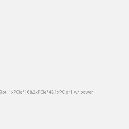
4 Slot, 1xPCIe*16&2xPCIe*4&1xPCIe*1 w/ power