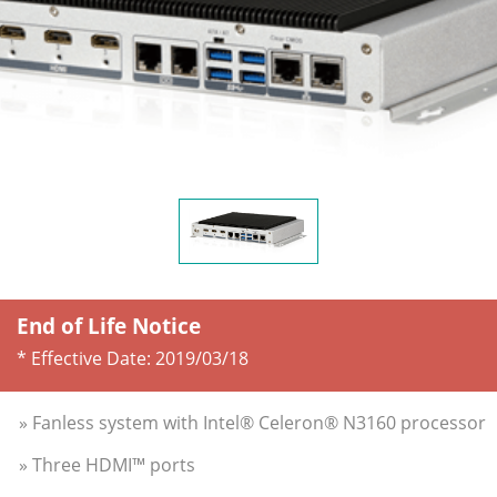
End of Life Notice
* Effective Date:
2019/03/18
» Fanless system with Intel® Celeron® N3160 processor
» Three HDMI™ ports