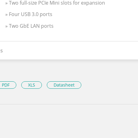
» Two full-size PCIe Mini slots for expansion
» Four USB 3.0 ports
» Two GbE LAN ports
s
PDF
XLS
Datasheet