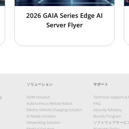
2026 GAIA Series Edge AI
Server Flyer
ソリューション
サポート
g
ODM Solution
Technical Support &
Autonomous Mobile Robot
FAQ
Electric Vehicle Charging Solution
Security Advisory
AI Ready Solution
Bounty Program
Networking Solution
ソフトウェアサービ
Medical Solution
Warranty Policy