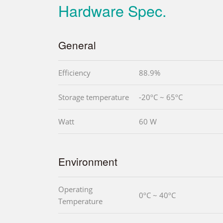
Hardware Spec.
General
Efficiency
88.9%
Storage temperature
-20ºC ~ 65ºC
Watt
60 W
Environment
Operating
0ºC ~ 40ºC
Temperature