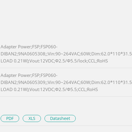
Adapter Power;FSP;FSP060-
DIBAN2;9NA0605308;;Vin:90~264VAC;60W;Dim:62.0*110*31
LOAD 0.21W);Vout:12VDC;Φ2.5/Φ5.5/lock;CCL;RoHS
Adapter Power;FSP;FSP060-
DIBAN2;9NA0605309;;Vin:90~264VAC;60W;Dim:62.0*110*31
LOAD 0.21W);Vout:12VDC;Φ2.5/Φ5.5;CCL;RoHS
PDF
XLS
Datasheet