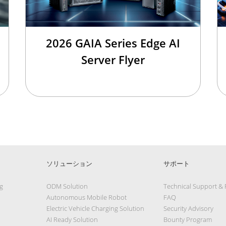
2026 GAIA Series Edge AI
Server Flyer
ソリューション
サポート
g
ODM Solution
Technical Support &
Autonomous Mobile Robot
FAQ
Electric Vehicle Charging Solution
Security Advisory
AI Ready Solution
Bounty Program