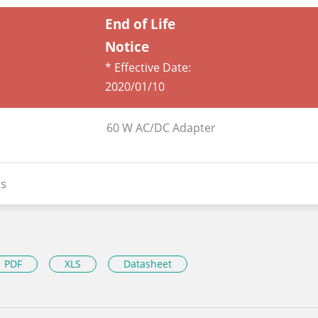
End of Life
Notice
* Effective Date:
2020/01/10
60 W AC/DC Adapter
s
PDF
XLS
Datasheet