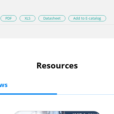
PDF
XLS
Datasheet
Add to E-catalog
Resources
ews