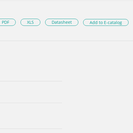
PDF
XLS
Datasheet
Add to E-catalog