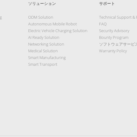
ソリューション
サポート
g
ODM Solution
Technical Support &
Autonomous Mobile Robot
FAQ
Electric Vehicle Charging Solution
Security Advisory
AI Ready Solution
Bounty Program
Networking Solution
ソフトウェアサービ
Medical Solution
Warranty Policy
Smart Manufacturing
Smart Transport