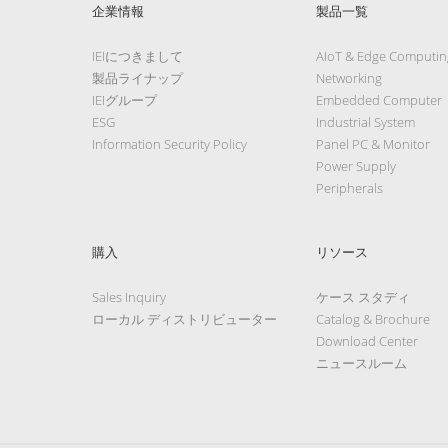
企業情報
製品一覧
IEIにつきまして
AIoT & Edge Computin
製品ライナップ
Networking
IEIグループ
Embedded Computer
ESG
Industrial System
Information Security Policy
Panel PC & Monitor
Power Supply
Peripherals
購入
リソース
Sales Inquiry
ケース スタディ
ローカル ディストリビューター
Catalog & Brochure
Download Center
ニュースルーム