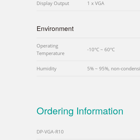
Display Output
1 x VGA
Environment
Operating
-10°C ~ 60°C
Temperature
Humidity
5% ~ 95%, non-condens
Ordering Information
DP-VGA-R10