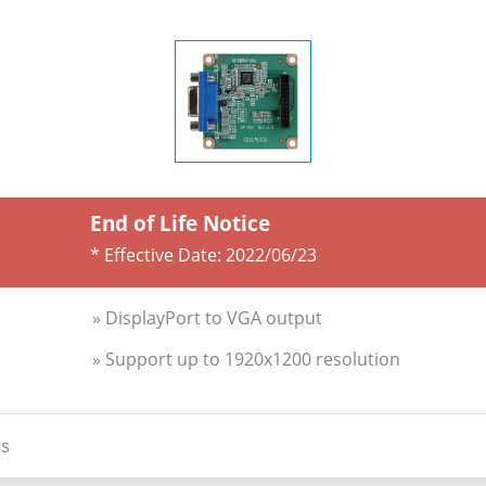
End of Life Notice
* Effective Date:
2022/06/23
» DisplayPort to VGA output
» Support up to 1920x1200 resolution
s