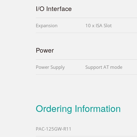
I/O Interface
Expansion
10 x ISA Slot
Power
Power Supply
Support AT mode
Ordering Information
PAC-125GW-R11