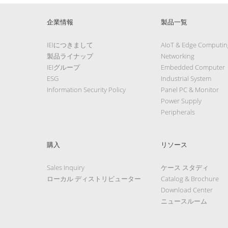
企業情報
製品一覧
IEIにつきまして
AIoT & Edge Computin
製品ライナップ
Networking
IEIグループ
Embedded Computer
ESG
Industrial System
Information Security Policy
Panel PC & Monitor
Power Supply
Peripherals
購入
リソース
Sales Inquiry
ケース スタディ
ローカル ディストリビューター
Catalog & Brochure
Download Center
ニュースルーム