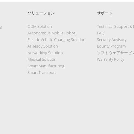
ソリューション
サポート
g
ODM Solution
Technical Support &
Autonomous Mobile Robot
FAQ
Electric Vehicle Charging Solution
Security Advisory
AI Ready Solution
Bounty Program
Networking Solution
ソフトウェアサービ
Medical Solution
Warranty Policy
Smart Manufacturing
Smart Transport