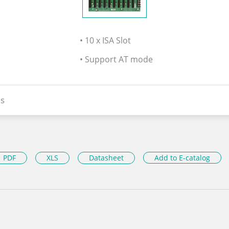
• 10 x ISA Slot
• Support AT mode
s
PDF
XLS
Datasheet
Add to E-catalog