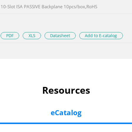
10-Slot ISA PASSIVE Backplane 10pcs/box,RoHS
PDF
XLS
Datasheet
Add to E-catalog
Resources
eCatalog