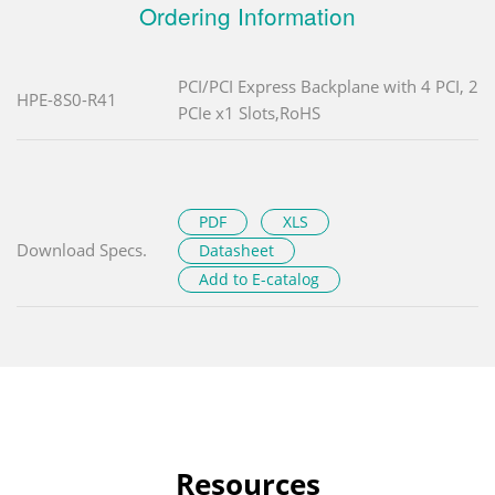
Ordering Information
PCI/PCI Express Backplane with 4 PCI, 2
HPE-8S0-R41
PCIe x1 Slots,RoHS
PDF
XLS
Download Specs.
Datasheet
Add to E-catalog
Resources