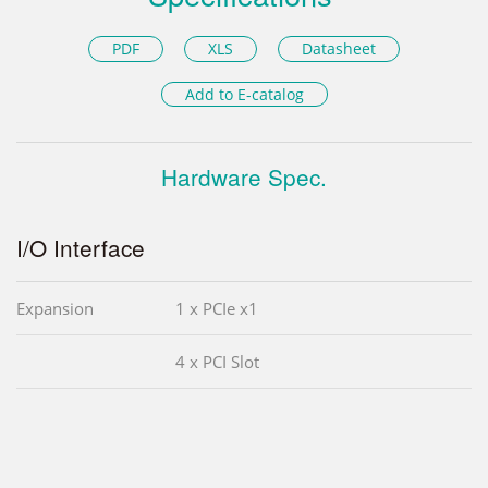
PDF
XLS
Datasheet
Add to E-catalog
Hardware Spec.
I/O Interface
Expansion
1 x PCIe x1
4 x PCI Slot