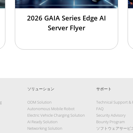
2026 GAIA Series Edge AI
Server Flyer
ソリューション
サポート
g
ODM Solution
Technical Support &
Autonomous Mobile Robot
FAQ
Electric Vehicle Charging Solution
Security Advisory
AI Ready Solution
Bounty Program
Networking Solution
ソフトウェアサービ