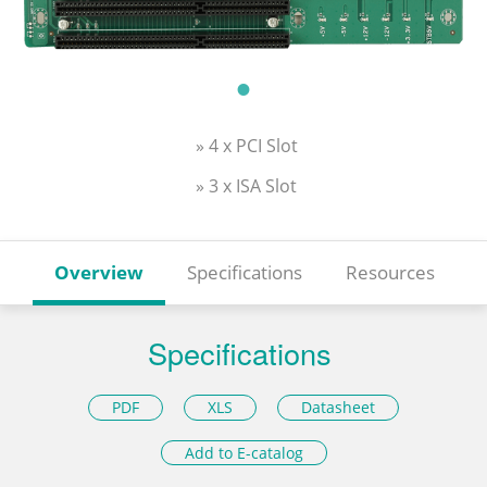
» 4 x PCI Slot
» 3 x ISA Slot
Overview
Specifications
Resources
Specifications
PDF
XLS
Datasheet
Add to E-catalog