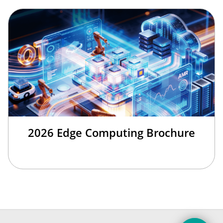
2026 Edge Computing Brochure