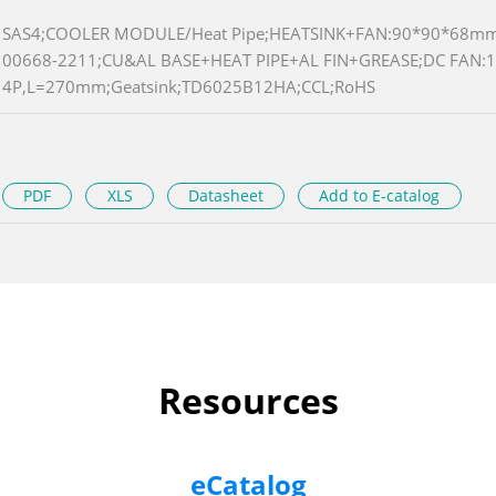
SAS4;COOLER MODULE/Heat Pipe;HEATSINK+FAN:90*90*68m
00668-2211;CU&AL BASE+HEAT PIPE+AL FIN+GREASE;DC FAN:
4P,L=270mm;Geatsink;TD6025B12HA;CCL;RoHS
PDF
XLS
Datasheet
Add to E-catalog
Resources
eCatalog