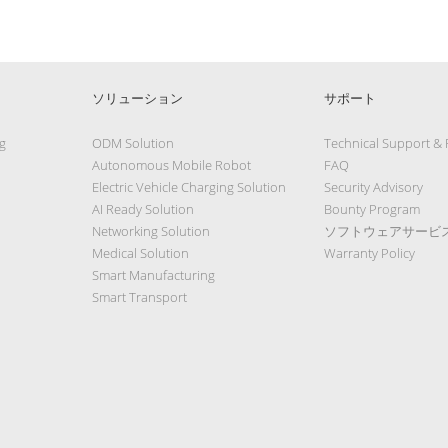
ソリューション
サポート
g
ODM Solution
Technical Support &
Autonomous Mobile Robot
FAQ
Electric Vehicle Charging Solution
Security Advisory
AI Ready Solution
Bounty Program
Networking Solution
ソフトウェアサービ
Medical Solution
Warranty Policy
Smart Manufacturing
Smart Transport