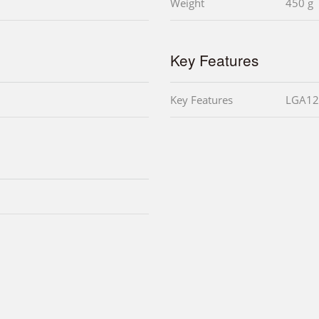
Weight
450 g
Key Features
Key Features
LGA12