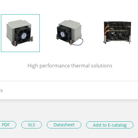
High performance thermal solutions
s
PDF
XLS
Datasheet
Add to E-catalog