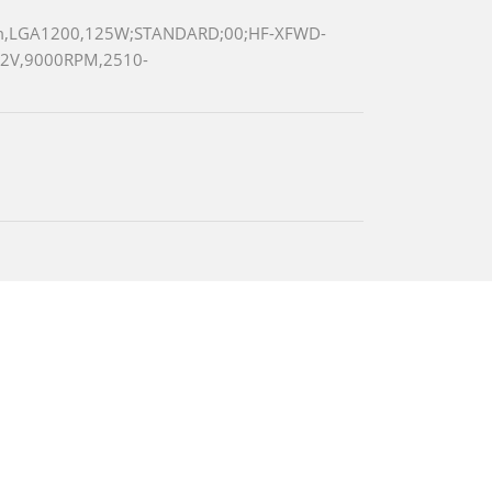
m,LGA1200,125W;STANDARD;00;HF-XFWD-
12V,9000RPM,2510-