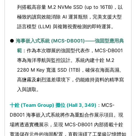
列搭載高容量 M.2 NVMe SSD (up to 16TB)，以
極致的讀寫效能消除 AI 運算瓶頸，完美支援大型
語言模型 (LLM) 與複雜視覺檢測的即時運算。
●
海事嵌入式系統 (MCS-DB001)——強固型應用典
範
：作為本次聯展的強固型代表作，MCS-DB001
專為海洋導航與監控設計。系統內建十銓 M.2
2280 M Key 寬溫 SSD (1TB)，確保在海面高濕、
高鹽霧及劇烈溫差環境下，仍能維持資料的精準寫
入與讀取。
十銓 (Team Group) 攤位 (Hall 3, 349)
：MCS-
DB001 海事嵌入式系統將作為重點合作展示項目。現
場將透過實機展示，呈現 MCS-DB001 內部搭載十銓
寬溫儲存元件的強固配置，直觀演繹了工業級記憶體如