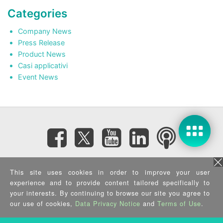
Categories
Company News
Press Release
Product News
Casi applicativi
Event News
Subscribe eNewsletter
This site uses cookies in order to improve your user
experience and to provide content tailored specifically to
your interests. By continuing to browse our site you agree to
Privacy Policy
|
Security Policy
|
Terms of Use
|
Sitemap
Copyright ©2025 IEI Integration Corp. All Rights Reserved.
our use of cookies,
Data Privacy Notice
and
Terms of Use
.