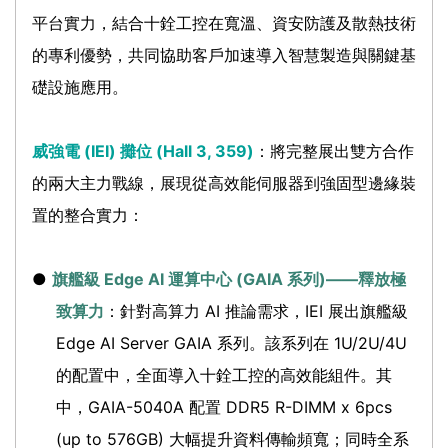
平台實力，結合十銓工控在寬溫、資安防護及散熱技術
的專利優勢，共同協助客戶加速導入智慧製造與關鍵基
礎設施應用。
威強電 (IEI) 攤位 (Hall 3, 359)
：將完整展出雙方合作
的兩大主力戰線，展現從高效能伺服器到強固型邊緣裝
置的整合實力：
●
旗艦級 Edge AI 運算中心 (GAIA 系列)——釋放極
致算力
：針對高算力 AI 推論需求，IEI 展出旗艦級
Edge AI Server GAIA 系列。該系列在 1U/2U/4U
的配置中，全面導入十銓工控的高效能組件。其
中，GAIA-5040A 配置 DDR5 R-DIMM x 6pcs
(up to 576GB) 大幅提升資料傳輸頻寬；同時全系