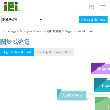
FR
À propos de nous
Homepage
>
À propos de nous
> 關於威強電 > Organizational Chart
關於威強電
Organizational Chart
The Top 10 Shareholders