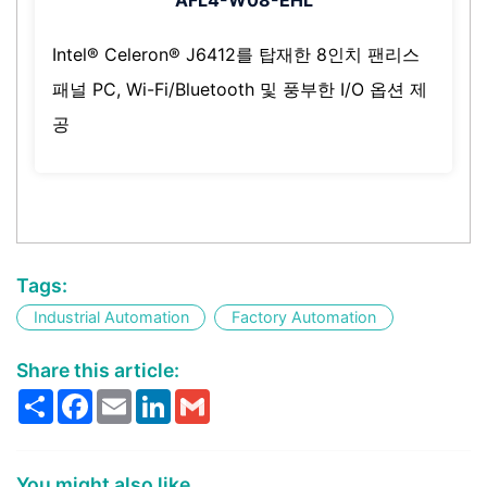
AFL4-W08-EHL
Intel® Celeron® J6412를 탑재한 8인치 팬리스
패널 PC, Wi-Fi/Bluetooth 및 풍부한 I/O 옵션 제
공
Tags:
Industrial Automation
Factory Automation
Share this article:
Share
Facebook
Email
LinkedIn
Gmail
You might also like...